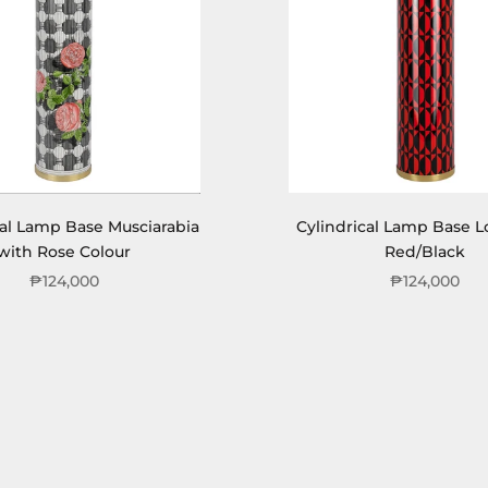
cal Lamp Base Musciarabia
Cylindrical Lamp Base 
with Rose Colour
Red/Black
₱124,000
₱124,000
Sold out