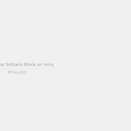
p Solitario Black on Ivory
Floor Lamp Architet
Black/White Brass 
₱154,000
₱154,000