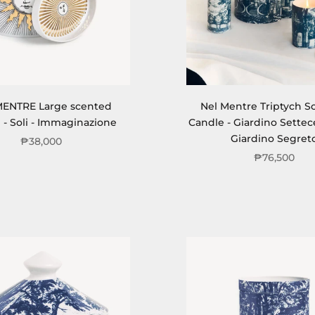
MENTRE Large scented
Nel Mentre Triptych S
 - Soli - Immaginazione
Candle - Giardino Settec
Giardino Segret
₱38,000
₱76,500