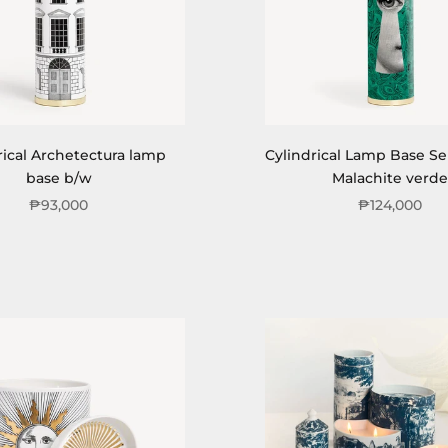
rical Archetectura lamp
Cylindrical Lamp Base Se
base b/w
Malachite verde
₱93,000
₱124,000