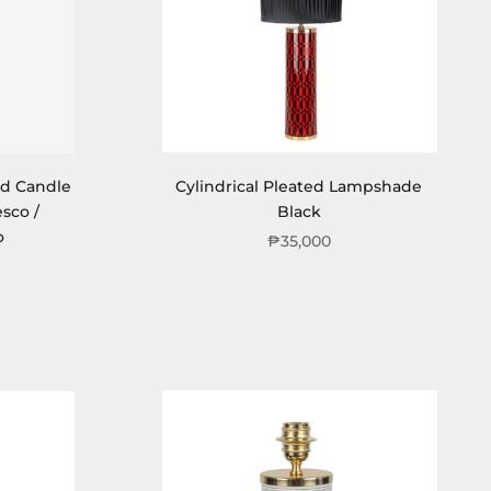
ed Candle
Cylindrical Pleated Lampshade
sco /
Black
o
₱35,000