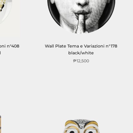
oni n°408
Wall Plate Tema e Variazioni n°178
d
black/white
₱12,500