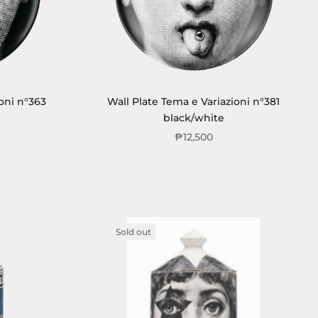
oni n°363
Wall Plate Tema e Variazioni n°381
black/white
₱12,500
Sold out