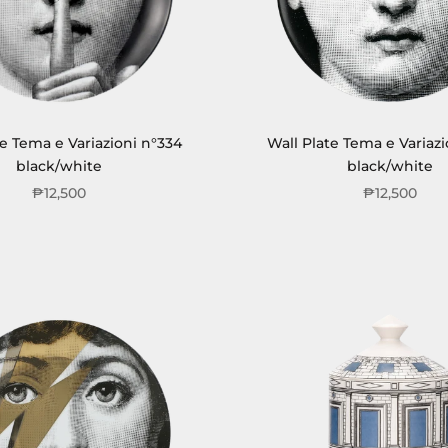
te Tema e Variazioni n°334
Wall Plate Tema e Variazi
black/white
black/white
₱12,500
₱12,500