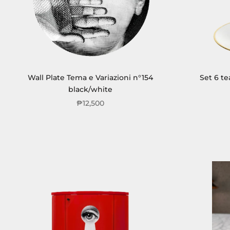
Wall Plate Tema e Variazioni n°154
Set 6 te
black/white
₱12,500