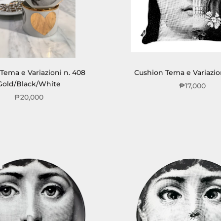
Tema e Variazioni n. 408
Cushion Tema e Variazio
Gold/Black/White
₱17,000
₱20,000